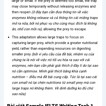
large or small. If the prey is deemed too small, the trap
may close temporarily without releasing enzymes and
then reopen
(ở đây bạn cần đưa thông tin về việc
enzymes không release và cả thông tin cái miệng traps
mở ra nữa, bởi nó phục vụ cho cùng mục đích là không
ăn, nhổ con mồi ra)
, allowing the prey to escape.
This adaptation allows large traps to focus on
capturing larger prey, which provide a greater nutritional
yield, rather than expending resources on digesting
smaller prey
(bởi vì yêu cầu của đề bài, nhiệm vụ của
chúng ta là nói về việc nó tối ưu hóa ra sao với cái
enzymes, nên bạn cần phải giải thích ở đây lí do tại sao
nó cần optimise. Mình giải thích bằng khía cạnh
nutrition – điều mà đề bài cung cấp. Tức là tại sao cái
con small nó lại chén nutritions từ small prey mà con
large traps nó không thèm. Về dinh dưỡng ko đủ chứ
sao nữa)
.