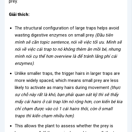
prey.
Giải thích:
The structural configuration of large traps helps avoid
wasting digestive enzymes on small prey
(Đầu tiên
mình sẽ cần topic sentence, nói về việc tối ưu. Mình sẽ
nói về việc cái trap to nó không thèm ăn mồi bé, nhưng
mình nói cụ thể hơn overview là để tránh lãng phí cái
enzymes)
.
Unlike smaller traps, the trigger hairs in larger traps are
more widely spaced, which means small prey are less
likely to activate as many hairs during movement
(thực
sự chỗ này rất là khó, bạn phải quan sát kỹ thì sẽ thấy
mấy cái hairs ở cái trap lớn nó rộng hơn, con kiến bé kia
chỉ chạm được vào có 1 cái hairs thôi, còn ở small
traps thì kiến chạm nhiều hơn)
.
This allows the plant to assess whether the prey is