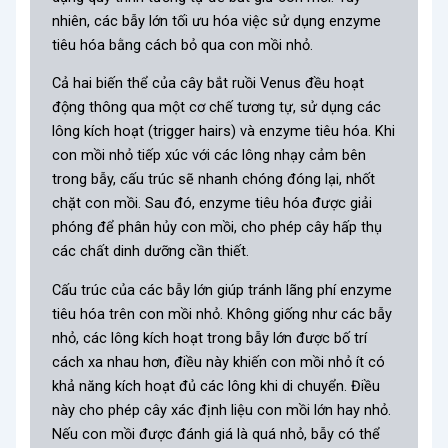
nhiên, các bẫy lớn tối ưu hóa việc sử dụng enzyme
tiêu hóa bằng cách bỏ qua con mồi nhỏ.
Cả hai biến thể của cây bắt ruồi Venus đều hoạt
động thông qua một cơ chế tương tự, sử dụng các
lông kích hoạt (trigger hairs) và enzyme tiêu hóa. Khi
con mồi nhỏ tiếp xúc với các lông nhạy cảm bên
trong bẫy, cấu trúc sẽ nhanh chóng đóng lại, nhốt
chặt con mồi. Sau đó, enzyme tiêu hóa được giải
phóng để phân hủy con mồi, cho phép cây hấp thụ
các chất dinh dưỡng cần thiết.
Cấu trúc của các bẫy lớn giúp tránh lãng phí enzyme
tiêu hóa trên con mồi nhỏ. Không giống như các bẫy
nhỏ, các lông kích hoạt trong bẫy lớn được bố trí
cách xa nhau hơn, điều này khiến con mồi nhỏ ít có
khả năng kích hoạt đủ các lông khi di chuyển. Điều
này cho phép cây xác định liệu con mồi lớn hay nhỏ.
Nếu con mồi được đánh giá là quá nhỏ, bẫy có thể