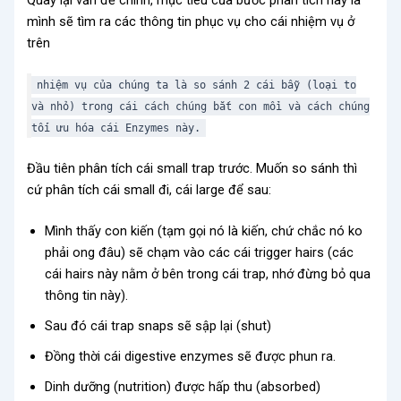
Quay lại vấn đề chính, mục tiêu của bước phân tích này là
mình sẽ tìm ra các thông tin phục vụ cho cái nhiệm vụ ở
trên
nhiệm vụ của chúng ta là so sánh 2 cái bẫy (loại to
và nhỏ) trong cái cách chúng bắt con mồi và cách chúng
tối ưu hóa cái Enzymes này.
Đầu tiên phân tích cái small trap trước. Muốn so sánh thì
cứ phân tích cái small đi, cái large để sau:
Mình thấy con kiến (tạm gọi nó là kiến, chứ chắc nó ko
phải ong đâu) sẽ chạm vào các cái trigger hairs (các
cái hairs này nằm ở bên trong cái trap, nhớ đừng bỏ qua
thông tin này).
Sau đó cái trap snaps sẽ sập lại (shut)
Đồng thời cái digestive enzymes sẽ được phun ra.
Dinh dưỡng (nutrition) được hấp thu (absorbed)