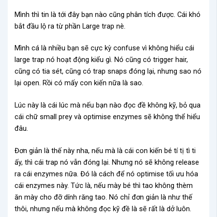
Mình thì tin là tới đây bạn nào cũng phân tích được. Cái khó
bắt đầu lộ ra từ phần Large trap nè.
Mình cá là nhiều bạn sẽ cực kỳ confuse vì không hiểu cái
large trap nó hoạt động kiểu gì. Nó cũng có trigger hair,
cũng có tia sét, cũng có trap snaps đóng lại, nhưng sao nó
lại open. Rồi có mấy con kiến nữa là sao.
Lúc này là cái lúc mà nếu bạn nào đọc đề không kỹ, bỏ qua
cái chữ small prey và optimise enzymes sẽ không thể hiểu
đâu.
Đơn giản là thế này nha, nếu mà là cái con kiến bé tí tị tì ti
ấy, thì cái trap nó vẫn đóng lại. Nhưng nó sẽ không release
ra cái enzymes nữa. Đó là cách để nó optimise tối ưu hóa
cái enzymes này. Tức là, nếu mày bé thì tao không thèm
ăn mày cho đỡ dính răng tao. Nó chỉ đơn giản là như thế
thôi, nhưng nếu mà không đọc kỹ đề là sẽ rất là dở luôn.