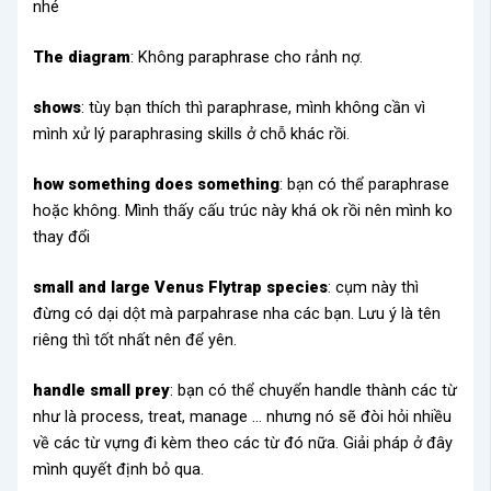
nhé
The diagram
: Không paraphrase cho rảnh nợ.
shows
: tùy bạn thích thì paraphrase, mình không cần vì
mình xử lý paraphrasing skills ở chỗ khác rồi.
how something does something
: bạn có thể paraphrase
hoặc không. Mình thấy cấu trúc này khá ok rồi nên mình ko
thay đổi
small and large Venus Flytrap species
: cụm này thì
đừng có dại dột mà parpahrase nha các bạn. Lưu ý là tên
riêng thì tốt nhất nên để yên.
handle small prey
: bạn có thể chuyển handle thành các từ
như là process, treat, manage … nhưng nó sẽ đòi hỏi nhiều
về các từ vựng đi kèm theo các từ đó nữa. Giải pháp ở đây
mình quyết định bỏ qua.